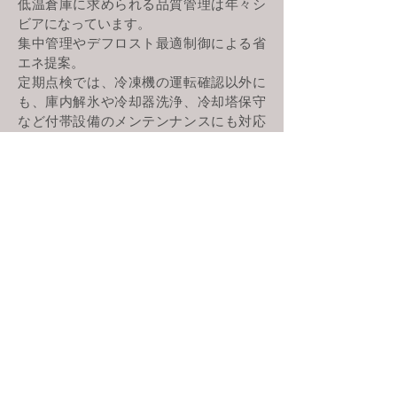
低温倉庫に求められる品質管理は年々シ
ビアになっています。
集中管理やデフロスト最適制御による省
エネ提案。
定期点検では、冷凍機の運転確認以外に
も、庫内解氷や冷却器洗浄、冷却塔保守
など付帯設備のメンテンナンスにも対応
しております。
【営業種目】
冷凍冷蔵設備
急速冷凍庫
鮮度保持庫
差圧冷却庫
解凍庫
トンネルフリーザー
チラー冷却水設備