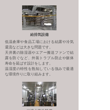
給排気設備
低温倉庫や食品工場における結露や冷気
還流などは大きな問題です。
天井裏の除湿器やエアー搬送ファンで結
露を防ぐなど、外装トラブル防止や躯体
寿命を延ばす設計をします。
温湿度の特性を熟知している強みで最適
な環境作りに取り組みます。