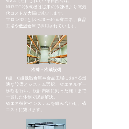
SDGsで注目されている自然冷媒。
NH3/CO2冷凍機は従来の冷凍機より電気
代コストが大幅に減少します。
フロンR22と比べ20〜40％省エネ。食品
工場や低温倉庫で採用されています。
冷凍・冷蔵設備
F級・C級低温倉庫や食品工場における最
適な設備とシステム選択、省エネルギー
診断を行い、設計内容に則った施工まで
一貫した体制で課題解決。
省エネ技術やシステムを組み合わせ、省
コストに繋げます。