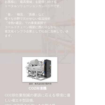
お客様に「最高価値」を提供し続ける
トータルソリューションカンパニーです。
「食」「物流」「医療」など
様々な分野で欠かせない低温技術
『冷熱×建設』での事業展開で
コールドチェーン構築に携わりながら
食文化インフラ企業として社会に貢献していき
ます。
提供 株式会社前川製作所
CO2冷凍機
CO2排出量削減の要請に応える環境に優
しい省エネ型設備。